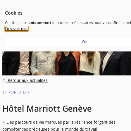
Aller au contenu
Outils d'accessibilité
FR
Trust To Achieve
Cookies
Don’t need sight, just need a vision
Ce site utilise
uniquement
les cookies nécessaires pour vous offrir la me
En savoir plus
Ok
Retour aux actualités
14 AVR. 2025
Hôtel Marriott Genève
⭐ Des parcours de vie marqués par la résilience forgent des
compétences précieuses pour le monde du travail.