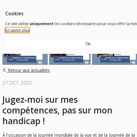
Aller au contenu
Outils d'accessibilité
FR
Trust To Achieve
Cookies
Don’t need sight, just need a vision
Ce site utilise
uniquement
les cookies nécessaires pour vous offrir la me
En savoir plus
Ok
Retour aux actualités
27 OCT. 2025
Jugez-moi sur mes
compétences, pas sur mon
handicap !
À l'occasion de la Journée mondiale de la vue et de la Journée de la