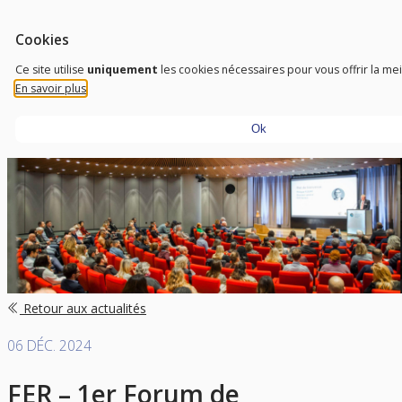
Aller au contenu
Outils d'accessibilité
FR
Trust To Achieve
Cookies
Don’t need sight, just need a vision
Ce site utilise
uniquement
les cookies nécessaires pour vous offrir la me
En savoir plus
Ok
Retour aux actualités
06 DÉC. 2024
FER – 1er Forum de