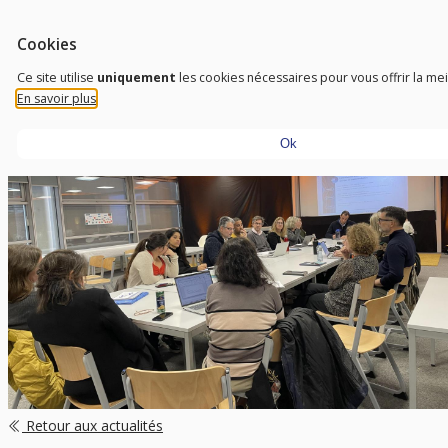
Aller au contenu
Outils d'accessibilité
FR
Trust To Achieve
Cookies
Don’t need sight, just need a vision
Ce site utilise
uniquement
les cookies nécessaires pour vous offrir la me
En savoir plus
Ok
Retour aux actualités